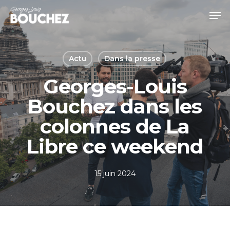
Skip
Men
to
Close
main
Menu
content
Actu
Dans la presse
Georges-Louis
Bouchez dans les
colonnes de La
Libre ce weekend
15 juin 2024