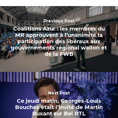
Previous Post
Coalitions Azur : les membres du
MR approuvent à l’unanimité la
participation des libéraux aux
gouvernements régional wallon et
de la FWB
Next Post
Ce jeudi matin, Georges-Louis
Bouchez était l’invité de Martin
Buxant sur Bel RTL