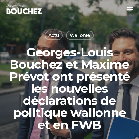
Skip
Men
to
Close
main
Menu
content
Actu
Wallonie
Georges-Louis
Bouchez et Maxime
Prévot ont présenté
les nouvelles
déclarations de
politique wallonne
et en FWB