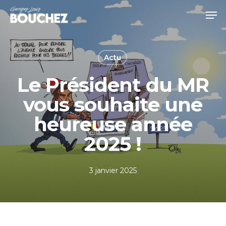
Skip
Men
to
Close
main
Menu
content
Actu
Le Président du MR
vous souhaite une
heureuse année
2025 !
3 janvier 2025