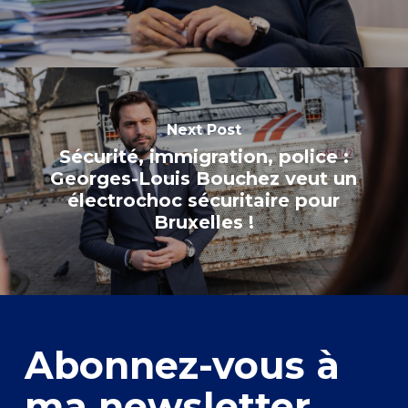
Next Post
Sécurité, immigration, police :
Georges-Louis Bouchez veut un
électrochoc sécuritaire pour
Bruxelles !
Abonnez-vous à
ma newsletter