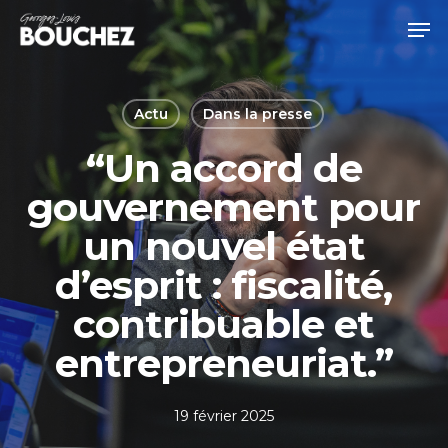
Skip
Men
to
Close
main
Menu
content
Actu
Dans la presse
“Un accord de
gouvernement pour
un nouvel état
d’esprit : fiscalité,
contribuable et
entrepreneuriat.”
19 février 2025