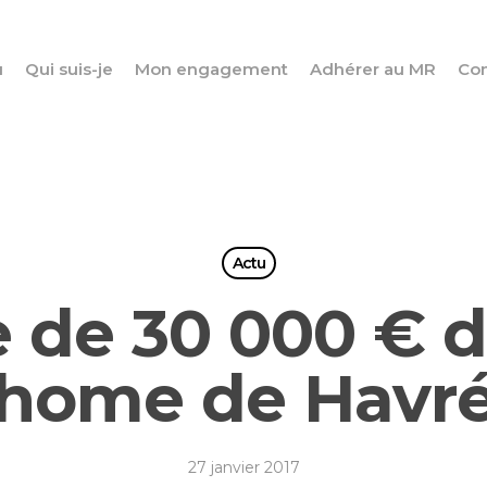
u
Qui suis-je
Mon engagement
Adhérer au MR
Con
Actu
 de 30 000 € 
home de Havr
27 janvier 2017