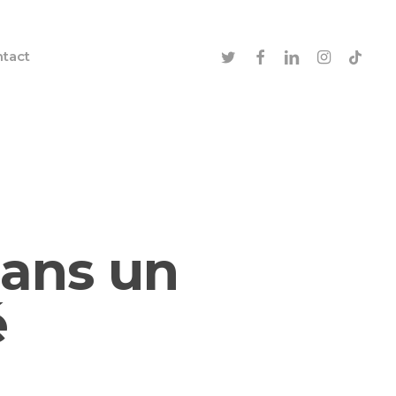
twitter
facebook
linkedin
instagram
tiktok
tact
dans un
é