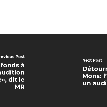
revious Post
Next Post
fonds à
Détour
audition
Mons: 
, dit le
un audi
MR