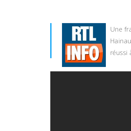
Une fr
Hainau
réussi