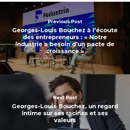
Previous Post
Georges-Louis Bouchez à l’écoute
des entrepreneurs : « Notre
industrie a besoin d’un pacte de
croissance »
Next Post
Georges-Louis Bouchez, un regard
intime sur ses racines et ses
valeurs