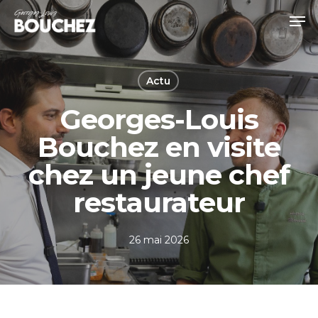
Skip
Men
to
Close
main
Menu
content
Actu
Georges-Louis
Bouchez en visite
chez un jeune chef
restaurateur
26 mai 2026