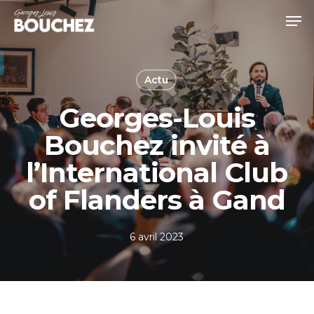
Skip
Men
to
Close
main
Menu
content
Actu
Georges-Louis
Bouchez invité à
l’International Club
of Flanders à Gand
6 avril 2023