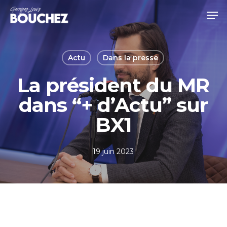
Skip
Men
to
Close
main
Menu
content
Actu
Dans la presse
La président du MR
dans “+ d’Actu” sur
BX1
19 juin 2023