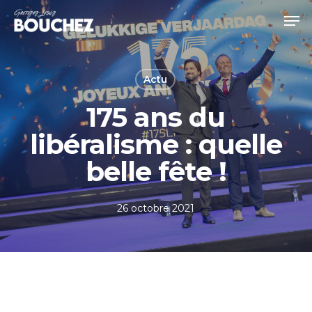
Skip
Men
to
Close
main
Menu
content
Actu
175 ans du
libéralisme : quelle
belle fête !
26 octobre 2021