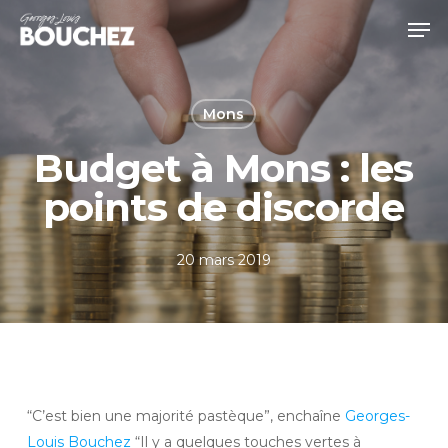
Skip
Men
to
Close
main
Menu
content
Mons
Budget à Mons : les
points de discorde
20 mars 2019
“C’est bien une majorité pastèque”, enchaîne
Georges-
Louis Bouchez
“Il y a quelques touches vertes à