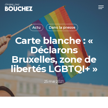
Skip
Men
to
Close
main
Menu
content
Actu
Dans la presse
Carte blanche : «
Déclarons
Bruxelles, zone de
libertés LGBTQI+ »
25 mai 2021