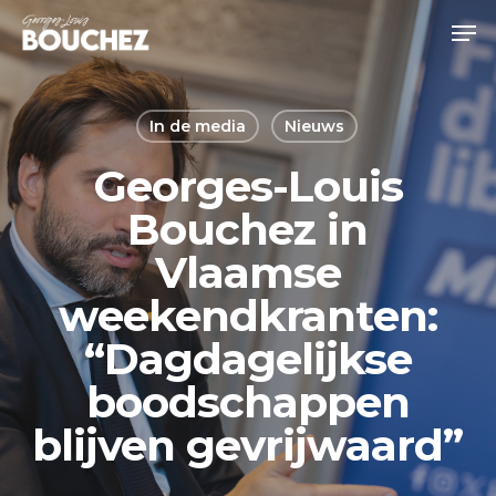
Skip
Men
to
Close
main
Menu
content
In de media
Nieuws
Georges-Louis
Bouchez in
Vlaamse
weekendkranten:
“Dagdagelijkse
boodschappen
blijven gevrijwaard”