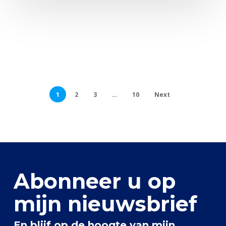
1
2
3
…
10
Next
Abonneer u op
mijn nieuwsbrief
En blijf op de hoogte van mijn