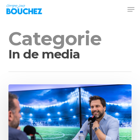
Skip
Men
to
Close
main
Menu
content
Categorie
In de media