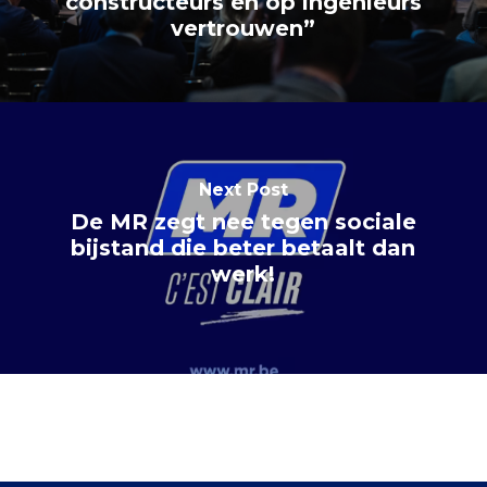
constructeurs en op ingenieurs
vertrouwen”
Next Post
De MR zegt nee tegen sociale
bijstand die beter betaalt dan
werk!