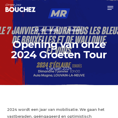
Skip
Men
to
Close
main
Menu
content
In de media
Nieuws
Opening van onze
2024 Groeten Tour
4 januari 2024
2024 wordt een jaar van mobilisatie. We gaan het
vastberaden, geëngageerd en optimistisch